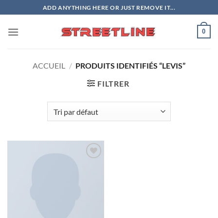
Passer
ADD ANYTHING HERE OR JUST REMOVE IT...
au
contenu
0
ACCUEIL
/
PRODUITS IDENTIFIÉS “LEVIS”
FILTRER
Ajouter
à la liste
de
souhaits