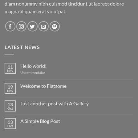
diam nonummy nibh euismod tincidunt ut laoreet dolore
magna aliquam erat volutpat.
LATEST NEWS
Hello world!
11
Nov
sur
Un commentaire
Hello
world!
Welcome to Flatsome
19
Nov
Aucun
commentaire
sur
Just another post with A Gallery
13
Welcome
to
Oct
Aucun
Flatsome
commentaire
sur
A Simple Blog Post
13
Just
another
Oct
Aucun
post
commentaire
with
sur
A