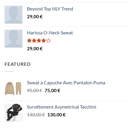
sur 5
Beyond Top NLY Trend
29,00
€
Harissa O-Neck Sweat
Note
29,00
€
4.00
sur
5
FEATURED
Sweat à Capuche Avec Pantalon Puma
Le
Le
95,00
€
75,00
€
prix
prix
initial
actuel
Survêtement Asymetrical Tacchini
était :
est :
Le
Le
140,00
€
130,00
€
95,00 €.
75,00 €.
prix
prix
initial
actuel
était :
est :