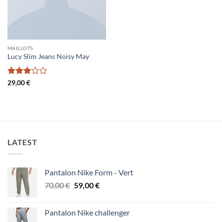
MAILLOTS
Lucy Slim Jeans Noisy May
Note
3
29,00
€
sur 5
LATEST
Pantalon Nike Form - Vert
Le
Le
70,00
€
59,00
€
prix
prix
initial
actuel
Pantalon Nike challenger
était :
est :