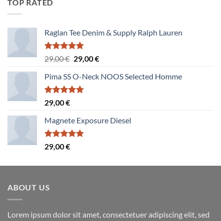
TOP RATED
140,00 €.
130,00 €.
Raglan Tee Denim & Supply Ralph Lauren
Note
5.00
Le
Le
29,00
€
29,00
€
sur 5
prix
prix
Pima SS O-Neck NOOS Selected Homme
initial
actuel
était :
est :
29,00 €.
29,00 €.
Note
5.00
29,00
€
sur 5
Magnete Exposure Diesel
Note
5.00
29,00
€
sur 5
ABOUT US
Lorem ipsum dolor sit amet, consectetuer adipiscing elit, sed