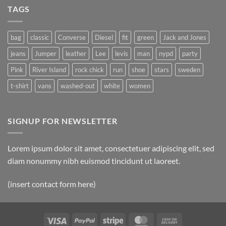
A
Gallery
TAGS
Simple
Blog
Post
bag
classic
Converse
Diesel
fit
green
Jack and Jones
jeans
Jumper
leather
Lee
levis
man
nypd
party
Pink
River Island
rock chick
run
shoe
stars
sweden
t-shirt
vans
washed-out
white
women
SIGNUP FOR NEWSLETTER
Lorem ipsum dolor sit amet, consectetuer adipiscing elit, sed
diam nonummy nibh euismod tincidunt ut laoreet.
(insert contact form here)
Visa
PayPal
Stripe
MasterCard
Cash