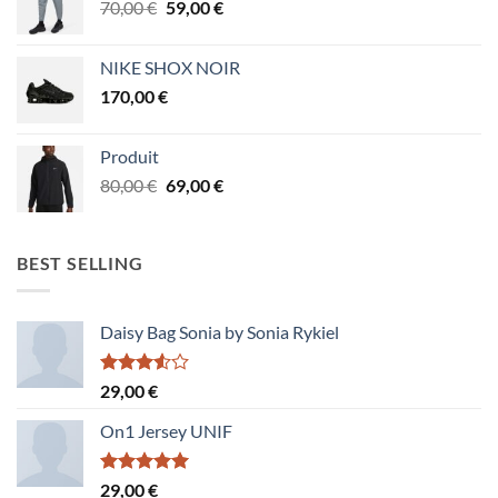
Le
Le
70,00
€
59,00
€
70,00 €.
59,00 €.
prix
prix
initial
actuel
NIKE SHOX NOIR
était :
est :
170,00
€
70,00 €.
59,00 €.
Produit
Le
Le
80,00
€
69,00
€
prix
prix
initial
actuel
était :
est :
BEST SELLING
80,00 €.
69,00 €.
Daisy Bag Sonia by Sonia Rykiel
Note
29,00
€
3.50
sur
5
On1 Jersey UNIF
Note
5.00
29,00
€